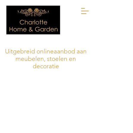
Uitgebreid onlineaanbod aan
meubelen, stoelen en
decoratie
De winkel is gesloten i.v.m. onderhoud