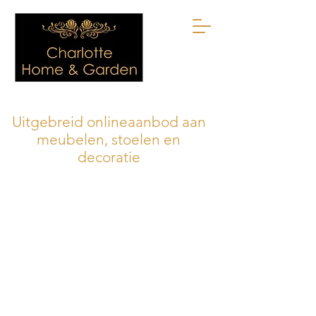
Uitgebreid onlineaanbod aan
meubelen, stoelen en
decoratie
De winkel is gesloten i.v.m. onderhoud